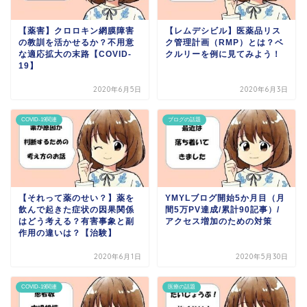
【薬害】クロロキン網膜障害
【レムデシビル】医薬品リス
の教訓を活かせるか？不用意
ク管理計画（RMP）とは？ベ
な適応拡大の末路【COVID-
クルリーを例に見てみよう！
19】
2020年6月5日
2020年6月3日
COVID-19関連
ブログの話題
【それって薬のせい？】薬を
YMYLブログ開始5か月目（月
飲んで起きた症状の因果関係
間5万PV達成/累計90記事）/
はどう考える？有害事象と副
アクセス増加のための対策
作用の違いは？【治験】
2020年6月1日
2020年5月30日
COVID-19関連
医療の話題