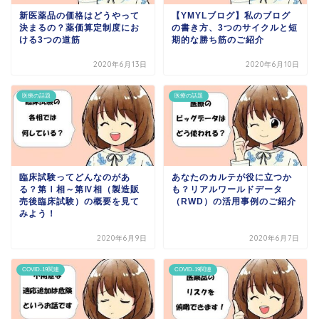
新医薬品の価格はどうやって
【YMYLブログ】私のブログ
決まるの？薬価算定制度にお
の書き方、3つのサイクルと短
ける3つの道筋
期的な勝ち筋のご紹介
2020年6月13日
2020年6月10日
医療の話題
医療の話題
臨床試験ってどんなのがあ
あなたのカルテが役に立つか
る？第Ⅰ相～第Ⅳ相（製造販
も？リアルワールドデータ
売後臨床試験）の概要を見て
（RWD）の活用事例のご紹介
みよう！
2020年6月9日
2020年6月7日
COVID-19関連
COVID-19関連