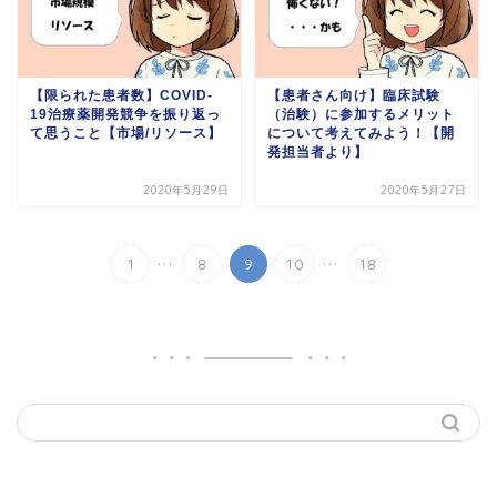
【限られた患者数】COVID-
【患者さん向け】臨床試験
19治療薬開発競争を振り返っ
（治験）に参加するメリット
て思うこと【市場/リソース】
について考えてみよう！【開
発担当者より】
2020年5月29日
2020年5月27日
...
...
1
8
9
10
18