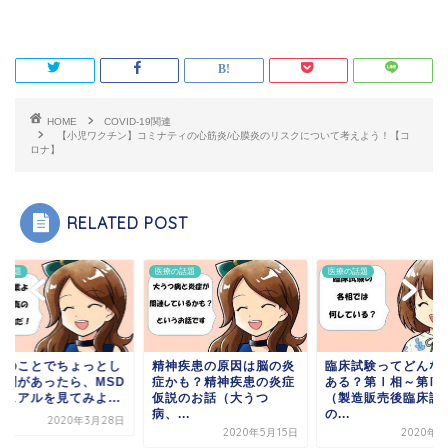
HOME
COVID-19関連
【小児ワクチン】コミナティの心筋炎/心膜炎のリスクについて考えよう！【コ
ロナ】
RELATED POST
の話題
医療の話題
医療の話題
気のことでちょっとし
精神疾患の原因は脳の炎
臨床試験ってどんな
疑問があったら、MSD
症かも？精神疾患の炎症
ある？第Ⅰ相～第Ⅳ
ニュアルを見てみよ...
仮説のお話（大うつ
（製造販売後臨床試
病、...
の...
2020年3月28日
2020年5月15日
2020年6