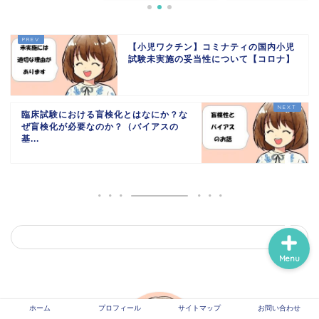
ホーム
【小児ワクチン】コミナティの国内小児
試験未実施の妥当性について【コロナ】
プロフィール
臨床試験における盲検化とはなにか？な
サイトマップ
ぜ盲検化が必要なのか？（バイアスの
基...
信頼できる医療情報系サ
イトのリンク
Menu
ホーム
プロフィール
サイトマップ
お問い合わせ