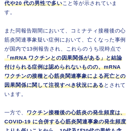
代や20 代の男性で多い
こと等が示されていま
す。
また同報告期間において、コミナティ接種後の心
筋炎関連事象疑い症例において、亡くなった事例
が国内で13例報告され、これらのうち現時点で
「mRNA ワクチンとの因果関係がある」と結論
付けられる症例は認められないものの、mRNA
ワクチンの接種と心筋炎関連事象による死亡との
因果関係に関して注視すべき状況にある
とされて
います。
一方で、
ワクチン接種後の心筋炎の発生頻度は、
COVID-19 に合併する心筋炎関連事象の発生頻度
よりも低いことから、10代及び20代の男性も含