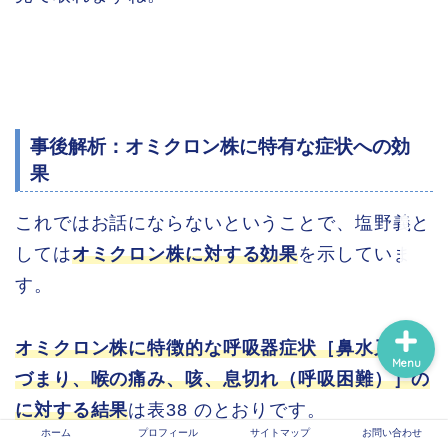
ホーム
プロフィール
事後解析：オミクロン株に特有な症状への効
果
サイトマップ
これではお話にならないということで、塩野義と
信頼できる医療情報系サ
イトのリンク
しては
オミクロン株に対する効果
を示していま
す。
オミクロン株に特徴的な呼吸器症状［鼻水又は鼻
Menu
づまり、喉の痛み、咳、息切れ（呼吸困難）］の
に対する結果
は表38 のとおりです。
ホーム
プロフィール
サイトマップ
お問い合わせ