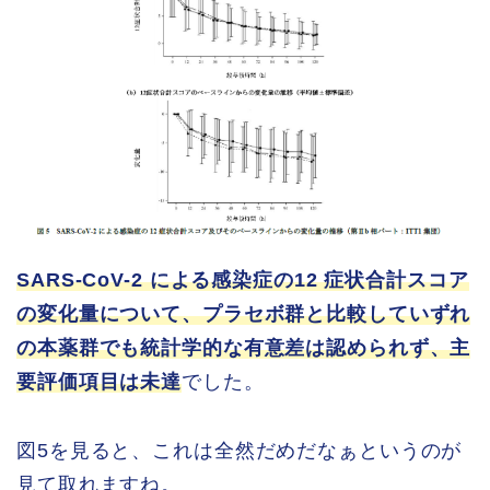
SARS-CoV-2 による感染症の12 症状合計スコア
の変化量について、プラセボ群と比較していずれ
の本薬群でも統計学的な有意差は認められず、主
要評価項目は未達
でした。
図5を見ると、これは全然だめだなぁというのが
見て取れますね。