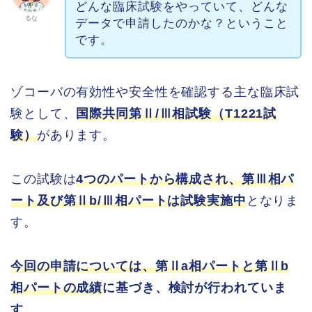
どんな臨床試験をやっていて、どんな
るな
データで申請したのかな？ということ
です。
ゾコーバの有効性や安全性を確認する主な臨床試
験として、
国際共同第Ⅱ/Ⅲ相試験（T1221試
験）
があります。
この試験は
4つのパートから構成され、第Ⅲ相パ
ート及び第Ⅱb/Ⅲ相パートは試験実施中
となりま
す。
今回の申請については、第Ⅱa相パートと第Ⅱb
相パートの成績
に基づき、検討が行われていま
す
。