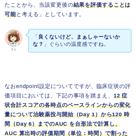
たことから、当該変更後の
結果を評価することは
可能
と考える」としています。
「
良くないけど、まぁしゃーないか
な？
」ぐらいの温度感ですね。
るな
なおendpoint設定についてですが、臨床症状の評
価項目においては、下記の事項を踏まえ、
12 症
状合計スコアの各時点のベースラインからの変化
量について治験薬投与開始（Day 1）から120 時
間（Day 6）までのAUC を台形法で計算し、
AUC 算出時の評価期間（単位：時間）で割った