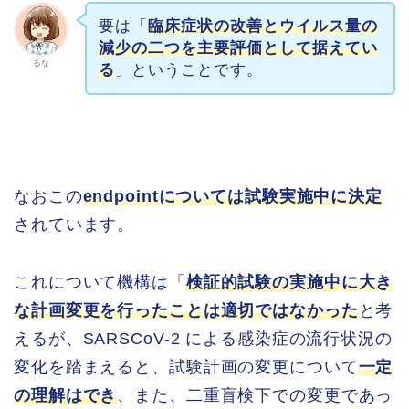
要は「
臨床症状の改善とウイルス量の
減少の二つを主要評価として据えてい
るな
る
」ということです。
なおこの
endpointについては試験実施中に決定
されています。
これについて機構は「
検証的試験の実施中に大き
な計画変更を行ったことは適切ではなかった
と考
えるが、SARSCoV-2 による感染症の流行状況の
変化を踏まえると、試験計画の変更について
一定
の理解はでき
、また、二重盲検下での変更であっ