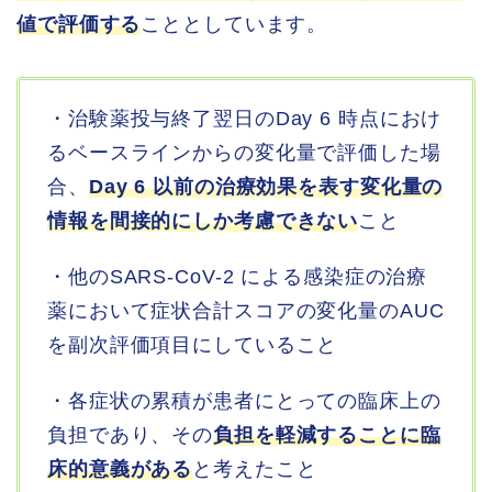
値で評価する
こととしています。
・治験薬投与終了翌日のDay 6 時点におけ
るベースラインからの変化量で評価した場
合、
Day 6 以前の治療効果を表す変化量の
情報を間接的にしか考慮できない
こと
・他のSARS-CoV-2 による感染症の治療
薬において症状合計スコアの変化量のAUC
を副次評価項目にしていること
・各症状の累積が患者にとっての臨床上の
負担であり、その
負担を軽減することに臨
床的意義がある
と考えたこと