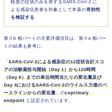
軽度の症状のみを有するSARS-CoV-2 に
よる感染症患者を対象として本薬の
有効性
を検証する
第Ⅱb 相パートの主要評価項目は、第Ⅱa 相パー
トの結果も参考に、
「
SARS-CoV-2による感染症の12症状合計スコ
アの治験薬投与開始（Day 1）から120時間
（Day 6）までの単位時間当たりの変化量及び
Day 4におけるSARS-CoV-2のウイルス力価のベ
ースラインからの変化量
」の
coprimary
endpoint
と設定されています。