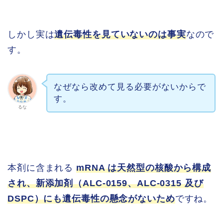
しかし実は
遺伝毒性を見ていないのは事実
なので
す。
なぜなら改めて見る必要がないからで
す。
るな
本剤に含まれる
mRNA は天然型の核酸から構成
され、新添加剤（ALC-0159、ALC-0315 及び
DSPC）にも遺伝毒性の懸念がないため
ですね。