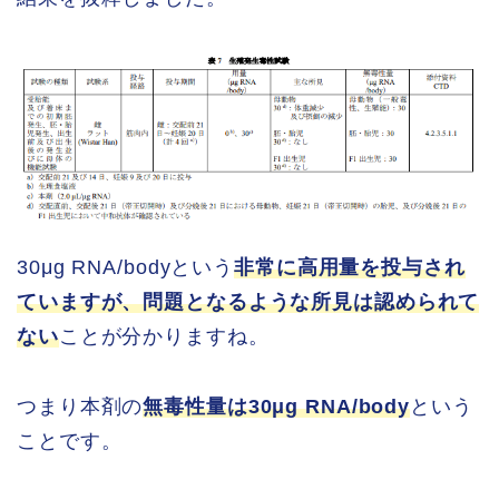
30μg RNA/bodyという
非常に高用量を投与され
ていますが、問題となるような所見は認められて
ない
ことが分かりますね。
つまり本剤の
無毒性量は30μg RNA/body
という
ことです。