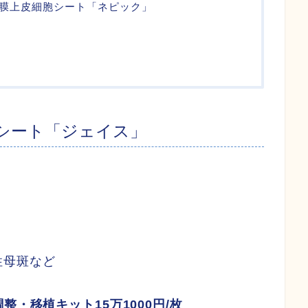
膜上皮細胞シート「ネピック」
シート「ジェイス」
性母斑など
調整・移植キット15万1000円/枚