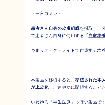
・一言コメント：
患者さん自身の皮膚組織
を採取し、
て患者さん自身に使用する
「
自家培
つまりオーダーメイドで作成する培
本製品を移植すると、
移植された本
が上皮化
し、速やかに閉鎖すること
いわゆる「再生医療」っぽい製品で