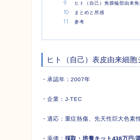
ヒト（自己）角膜輪部由来角
まとめと所感
参考
ヒト（自己）表皮由来細胞
・承認年：2007年
・企業：J-TEC
・適応：重症熱傷、先天性巨大色素
・薬価：
採取・培養キット438万円
/