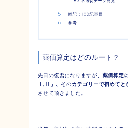
3.不適切データ発見
雑記：100記事目
参考
薬価算定はどのルート？
先日の復習になりますが、
薬価算定
Ⅰ,Ⅱ」、
その
カテゴリーで初めてと
させて頂きました。