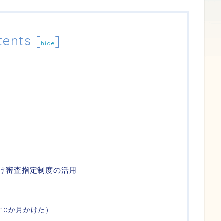
tents
[
]
hide
駆け審査指定制度の活用
10か月かけた）