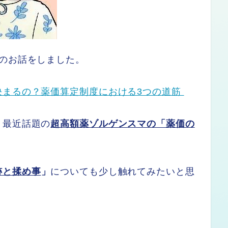
のお話をしました。
決まるの？薬価算定制度における3つの道筋
、最近話題の
超高額薬ゾルゲンスマの「薬価の
跡
と揉め事
」
についても少し触れてみたいと思