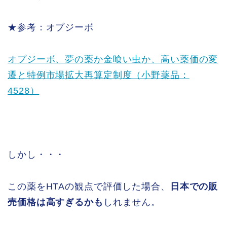
★参考：オプジーボ
オプジーボ、夢の薬か金喰い虫か、高い薬価の変
遷と特例市場拡大再算定制度（小野薬品：
4528）
しかし・・・
この薬をHTAの観点で評価した場合、
日本での販
売価格は高すぎるかも
しれません。