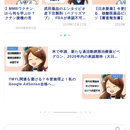
薬害】MMRワクチン
武田薬品のエンタイビオ
【日本新薬】今更振
事例から何を学ぶか？
皮下注製剤（ベドリズマ
る、核酸医薬品ビル
のワクチン接種の否
ブ）、FDAが承認不可...
ソ【審査報告書】
.
2019年12月27日
2020年1
2020年8月2日
米で申請、新たな過活動膀胱治療薬ビベ
グロン、2020年内の承認期待（大日...
YMYL関連を避ける？今更無理よ！私の
Google AdSense合格へ...