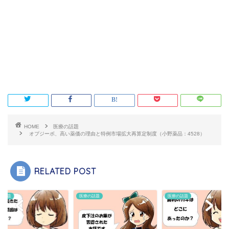
HOME
医療の話題
オプジーボ、高い薬価の理由と特例市場拡大再算定制度（小野薬品：4528）
RELATED POST
の話題
医療の話題
医療の話題