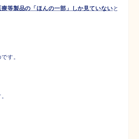
医療等製品の「ほんの一部」しか見ていない
と
のです。
す。
う