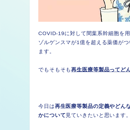
COVID-19に対して間葉系幹細胞
ゾルゲンスマが1億を超える薬価が
ます。
でもそもそも
再生医療等製品ってど
今日は
再生医療等製品の定義やどん
かについて
見ていきたいと思います