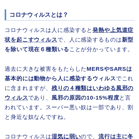
コロナウィルスとは？
コロナウィルスは人に感染すると
発熱や上気道症
状を起こすウィルス
で、人に感染するものは
新型
を除いて現在６種類いる
ことが分かっています。
過去に大きな被害をもたらした
MERSやSARSは
基本的には動物から人に感染するウィルス
でこれ
に含まれますが、
残りの４種類はいわゆる風邪の
ウィルス
であり、
風邪の原因の10-15%程度
と言
われています。スーパー悪い奴は一部であり、割
と身近な奴なんですね。
コロナウィルスは
湿気に弱い
ので、
流行は主に冬