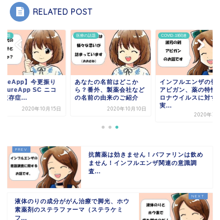
RELATED POST
の話題
医療の話題
COVID-19関連
ureApp】今更振り
あなたの名前はどこか
インフルエンザの切
CureApp SC ニコ
ら？番外、製薬会社など
アビガン、薬の特性
依存症...
の名前の由来のご紹介
ロナウイルスに対す
実...
2020年10月15日
2020年10月10日
2020年3
抗菌薬は効きません！バファリンは飲め
ません！インフルエンザ関連の意識調
査...
液体のりの成分ががん治療で脚光、ホウ
素薬剤のステラファーマ（ステラケミ
フ...