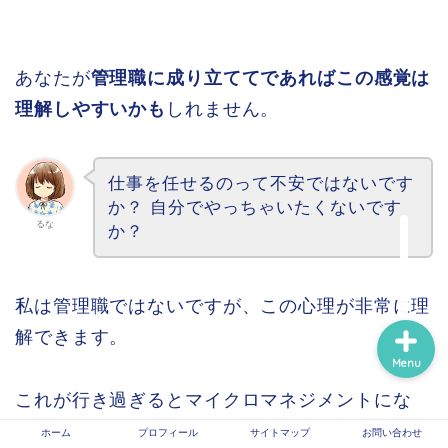
ホーム
あなたが
管理職に成り立ててであればこの感覚は
理解しやすいかも
しれません。
プロフィール
サイトマップ
仕事を任せるのって不安ではないです
か？ 自分でやっちゃいたくないです
るな
信頼できる医療情報系サ
か？
イトのリンク
私は管理職ではないですが、この心理が非常に理
解できます。
Menu
これが行き過ぎるとマイクロマネジメントにな
り、チームが疲弊してしまうわけです。
ホーム
プロフィール
サイトマップ
お問い合わせ