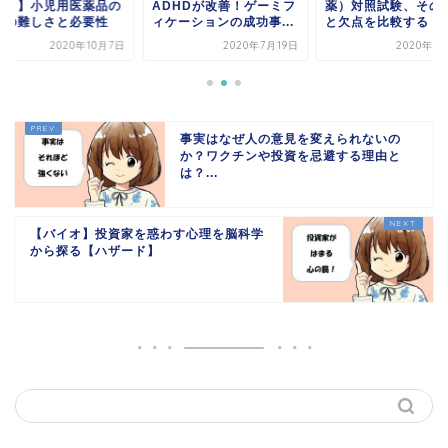
か？】小児用医薬品の
ADHDが改善！ゲーミフ
薬）対照試験、その
発の難しさと必要性
ィケーションの成功事...
と欠点を比較する【IC.
2020年10月7日
2020年7月19日
2020年8
事実はなぜ人の意見を変えられないの
か？ワクチンや投資を忌避する理由と
は？...
【バイオ】投資家を惑わす心理を脳科学
から探る【ハザード】