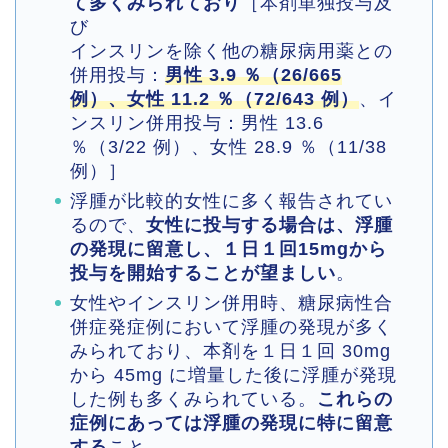
て多くみられており
［本剤単独投与及
び
インスリンを除く他の糖尿病用薬との
併用投与：
男性 3.9 ％（26/665
例）、女性 11.2 ％（72/643 例）
、イ
ンスリン併用投与：男性 13.6
％（3/22 例）、女性 28.9 ％（11/38
例）］
浮腫が比較的女性に多く報告されてい
るので、
女性に投与する場合は、浮腫
の発現に留意し、１日１回15mgから
投与を開始することが望ましい
。
女性やインスリン併用時、糖尿病性合
併症発症例において浮腫の発現が多く
みられており、本剤を１日１回 30mg
から 45mg に増量した後に浮腫が発現
した例も多くみられている。
これらの
症例にあっては浮腫の発現に特に留意
する
こと。