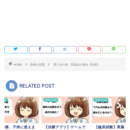
HOME
医療の話題
男と女の差、医薬品の場合【性差】
RELATED POST
の話題
医療の話題
医療の話題
その薬、子供に使えま
【治療アプリ】ゲームで
【臨床試験】実薬（