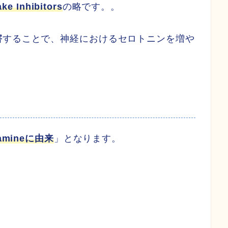
ke Inhibitors
の略です。。
害
することで、神経におけるセロトニンを増や
amineに由来
」となります。
。