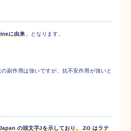
tineに由来
」となります。
統の副作用は強いですが、抗不安作用が強いと
 Japan の頭文字Jを示しており、 ZO はラテ