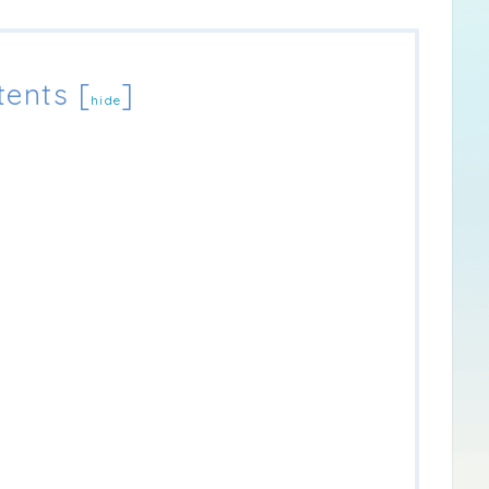
tents
[
]
hide