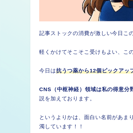
記事ストックの消費が激しい今日こ
軽くかけてそこそこ受けもよい、こ
今日は
抗うつ薬から12個ピックアッ
CNS（中枢神経）領域は私の得意分
説を加えております。
というよりかは、面白い名前があま
濁しています！！