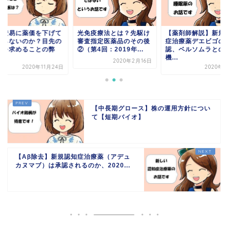
ぜ安易に薬価を下げて
光免疫療法とは？先駆け
【薬剤師解説】新規
ならないのか？目先の
審査指定医薬品のその後
症治療薬デエビゴの
益を求めることの弊
②（第4回：2019年...
認、ベルソムラとの
.
機...
2020年2月16日
2020年11月24日
2020年1
【中長期グロース】株の運用方針につい
て【短期バイオ】
【Aβ除去】新規認知症治療薬（アデュ
カヌマブ）は承認されるのか、2020...