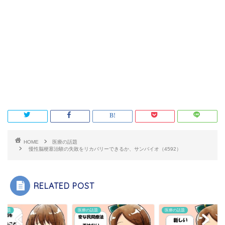
HOME
医療の話題
慢性脳梗塞治験の失敗をリカバリーできるか、サンバイオ（4592）
RELATED POST
の話題
医療の話題
医療の話題