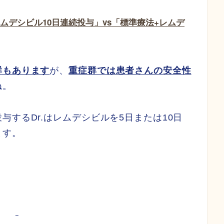
ムデシビル10日連続投与」vs「標準療法+レムデ
群もあります
が、
重症群では患者さんの安全性
ね。
するDr.はレムデシビルを5日または10日
ます。