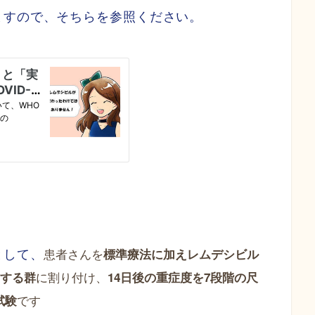
ますので、そちらを参照ください。
患者さんを
標準療法に加えレムデシビル
として、
に割り付け、
与する群
14日後の重症度を7段階の尺
です
試験