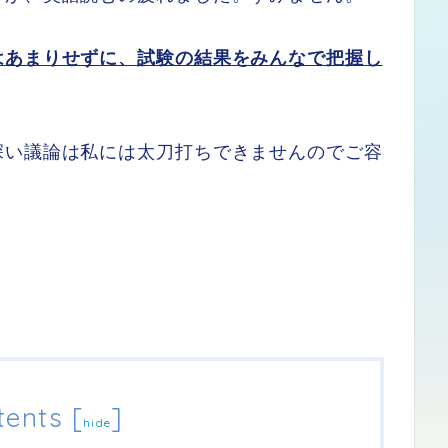
はあまりせずに、試験の結果をみんなで把握し
深い議論は私には太刀打ちできませんのでご容
tents
[
]
hide