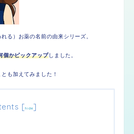
われる）お薬の名前の由来シリーズ。
ら何個かピックアップ
しました。
ことも加えてみました！
tents
[
]
hide