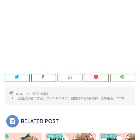
HOME
医療の話題
新規片頭痛予防薬、フレマネズマブ、国内第3相試験成功（大塚製薬：4578）
RELATED POST
の話題
医療の話題
医療の話題