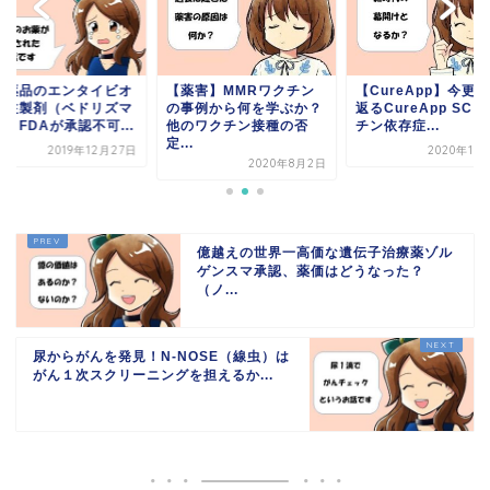
田薬品のエンタイビオ
【薬害】MMRワクチン
【CureApp】今更
下注製剤（ベドリズマ
の事例から何を学ぶか？
返るCureApp SC 
、FDAが承認不可...
他のワクチン接種の否
チン依存症...
定...
2019年12月27日
2020年10
2020年8月2日
億越えの世界一高価な遺伝子治療薬ゾル
ゲンスマ承認、薬価はどうなった？
（ノ...
尿からがんを発見！N-NOSE（線虫）は
がん１次スクリーニングを担えるか...