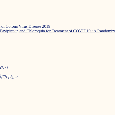
t of Corona Virus Disease 2019
r, Favipiravir, and Chloroquin for Treatment of COVID19 : A Randomize
ない）
薬ではない