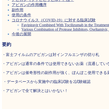
アビガンの作用機序
副作用
使用の条件
コロナウイルス（COVID-19）に対する臨床試験
Favipiravir Combined With Tocilizumab in the Treatmen
Various Combination of Protease Inhibitors, Oseltamivi
今後の展開
要約
・富士フイルムのアビガンは対インフルエンザの切り札
・アビガンは通常の条件では使用できないお薬（流通してい
・アビガンは催奇形性の副作用が強く、ぽんぽこ使用できる
・データベースから実施中の臨床試験を2試験確認
・アビガンで全て解決とはいかない！