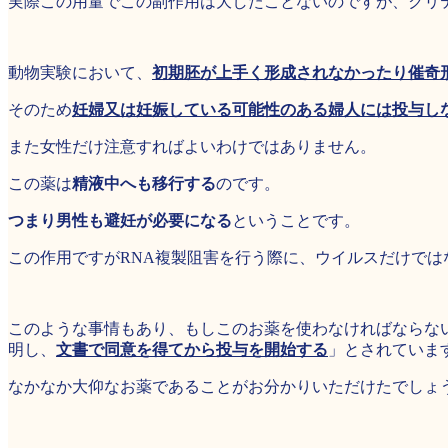
実際この用量でこの副作用は大したことないのですが、クリ
動物実験において、
初期胚が上手く形成されなかったり催奇
そのため
妊婦又は妊娠している可能性のある婦人には投与し
また女性だけ注意すればよいわけではありません。
この薬は
精液中へも移行する
のです。
つまり男性も避妊が必要になる
ということです。
この作用ですがRNA複製阻害を行う際に、ウイルスだけでは
このような事情もあり、もしこのお薬を使わなければならない
明し、
文書で同意を得てから投与を開始する
」とされていま
なかなか大仰なお薬であることがお分かりいただけたでしょ