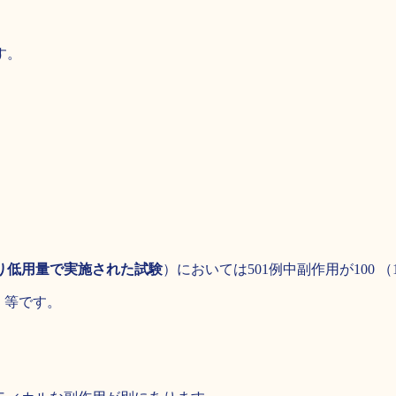
。
す。
り低用量で実施された試験
）においては501例中副作用が100 （
）
等です。