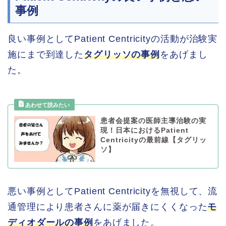
事例
良い事例としてPatient Centricityの活動が治験実
施にまで到達した
タグリッソの事例
をあげまし
た。
患者会提案の医師主導治験の実
現！日本におけるPatient
Centricityの最前線【タグリッ
ソ】
悪い事例としてPatient Centricityを無視して、流
通管理により患者さんに薬が届きにくくなった
モ
ディオダールの事例
をあげました。