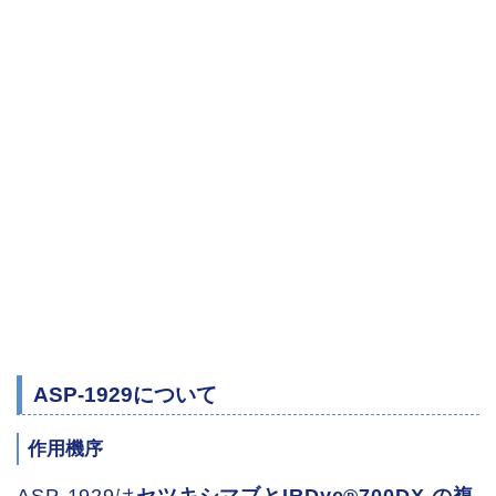
ASP-1929について
作用機序
ASP-1929は
セツキシマブとIRDye®700DX の複