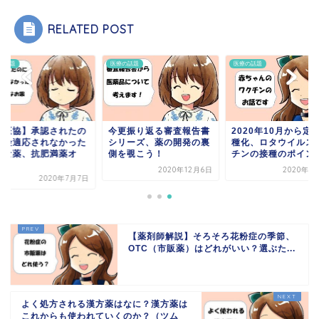
RELATED POST
の話題
医療の話題
医療の話題
中医協】承認されたの
今更振り返る審査報告書
2020年10月から定
保険適応されなかった
シリーズ、薬の開発の裏
種化、ロタウイルス
遇な薬、抗肥満薬オ
側を覗こう！
チンの接種のポイン..
.
2020年12月6日
2020年1
2020年7月7日
【薬剤師解説】そろそろ花粉症の季節、
OTC（市販薬）はどれがいい？選ぶた...
よく処方される漢方薬はなに？漢方薬は
これからも使われていくのか？（ツム